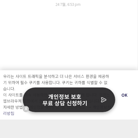
24 7월, 6:53 pm
우리는 사이트 트래픽을 분석하고 더 나은 서비스 환경을 제공하
기 위하여 필수 쿠키를 사용합니다. 쿠키는 귀하를 식별할 수 없
습니다.
이 사이트를 계속 사용하면 쿠키 사용에 동의하게 됩니다. 귀하는
OK
개인정보 보호
웹브라우져 설정에서 언제든지 쿠키를 삭제 할 수있습니다.
무료 상담 신청하기
자세한 방법은 “개인정보처리방침” 을 참고하세요. →
개인정보처
X
주식회사 오내피플
리방침
사업자등록번호 : 463-87-00935
통신판매번호: 2025-서울중구-827 호