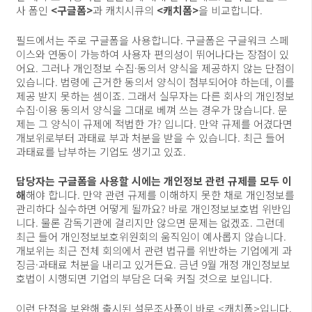
사 폼인
<구글폼>
과 캐치시큐의
<캐치폼>
을 비교합니다.
필드에서는 주로 구글폼을 사용합니다. 구글폼은 구글워크 스페
이스와 연동이 가능하여 사용자 편의성이 뛰어나다는 장점이 있
어요. 그러나 개인정보 수집·동의서 양식을 제공하지 않는 단점이
있습니다. 법령에 근거한 동의서 양식이 첨부되어야 하는데, 이를
제공 받지 못하는 셈이죠. 그래서 실무자는 다른 회사의 개인정보
수집·이용 동의서 양식을 그대로 베껴 쓰는 경우가 많습니다. 문
제는 그 양식이 규제에 적법한 가? 입니다. 만약 규제를 어겼다면
개보위로부터 과태료 부과 처분을 받을 수 있습니다. 최근 들어
과태료를 납부하는 기업도 생기고 있죠.
담당자는 구글폼을 사용할 시에는 개인정보 관련 규제를 모두 이
해
해야 합니다. 만약 관련 규제를 이해하지 못한 채로 개인정보를
관리하다 실수하면 어떻게 될까요? 바로 개인정보보호법 위반입
니다. 물론 감독기관에 걸리지만 않으면 문제는 없겠죠. 그런데
최근 들어 개인정보보호위원회의 움직임이 예사롭지 않습니다.
개보위는 최근 전체 회의에서 관련 법규를 위반하는 기업에게 과
징금·과태료 처분을 내리고 있거든요. 금년 9월 개정 개인정보보
호법이 시행되면 기업의 부담은 더욱 커질 것으로 보입니다.
이런 단점을 보완해 출시된 설문조사폼이 바로 <캐치폼>입니다.