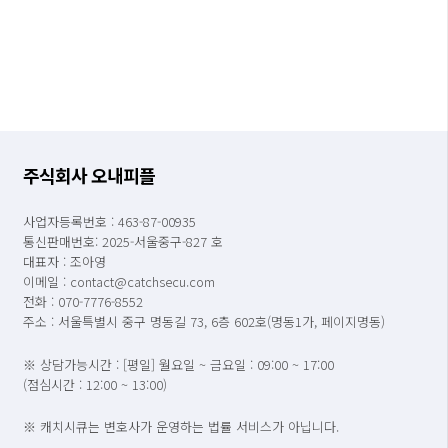
주식회사 오내피플
사업자등록번호 : 463-87-00935
통신판매번호: 2025-서울중구-827 호
대표자 : 조아영
이메일 : contact@catchsecu.com
전화 : 070-7776-8552
주소 : 서울특별시 중구 명동길 73, 6층 602호(명동1가, 페이지명동)
※ 상담가능시간 : [평일] 월요일 ~ 금요일 : 09:00 ~ 17:00
(점심시간 : 12:00 ~ 13:00)
※ 캐치시큐는 변호사가 운영하는 법률 서비스가 아닙니다.