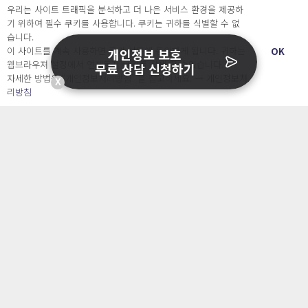
우리는 사이트 트래픽을 분석하고 더 나은 서비스 환경을 제공하
기 위하여 필수 쿠키를 사용합니다. 쿠키는 귀하를 식별할 수 없
문의
습니다.
이 사이트를 계속 사용하면 쿠키 사용에 동의하게 됩니다. 귀하는
OK
개인정보 보호
웹브라우져 설정에서 언제든지 쿠키를 삭제 할 수있습니다.
무료 상담 신청하기
서비스소개서 신청
자세한 방법은 “개인정보처리방침” 을 참고하세요. →
개인정보처
도입문의
X
리방침
서비스 소개
개인정보 보호 컨설팅
가격
정부지원사업
블로그&자료실
자주 묻는 질문
회사소개 & 채용
ENGLISH
日本語
Developers