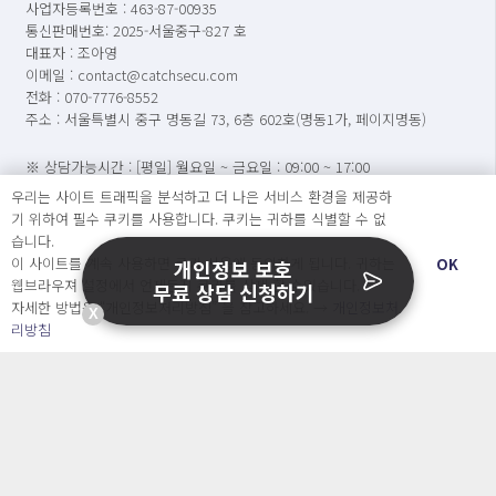
사업자등록번호 : 463-87-00935
통신판매번호: 2025-서울중구-827 호
대표자 : 조아영
이메일 : contact@catchsecu.com
전화 : 070-7776-8552
주소 : 서울특별시 중구 명동길 73, 6층 602호(명동1가, 페이지명동)
※ 상담가능시간 : [평일] 월요일 ~ 금요일 : 09:00 ~ 17:00
(점심시간 : 12:00 ~ 13:00)
우리는 사이트 트래픽을 분석하고 더 나은 서비스 환경을 제공하
기 위하여 필수 쿠키를 사용합니다. 쿠키는 귀하를 식별할 수 없
※ 캐치시큐는 변호사가 운영하는 법률 서비스가 아닙니다.
습니다.
이 사이트를 계속 사용하면 쿠키 사용에 동의하게 됩니다. 귀하는
OK
개인정보 보호
웹브라우져 설정에서 언제든지 쿠키를 삭제 할 수있습니다.
무료 상담 신청하기
자세한 방법은 “개인정보처리방침” 을 참고하세요. →
개인정보처
X
리방침
문의