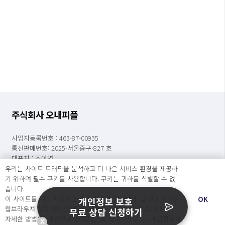
주식회사 오내피플
사업자등록번호 : 463-87-00935
통신판매번호: 2025-서울중구-827 호
대표자 : 조아영
이메일 : contact@catchsecu.com
우리는 사이트 트래픽을 분석하고 더 나은 서비스 환경을 제공하
전화 : 070-7776-8552
기 위하여 필수 쿠키를 사용합니다. 쿠키는 귀하를 식별할 수 없
주소 : 서울특별시 중구 명동길 73, 6층 602호(명동1가, 페이지명동)
습니다.
이 사이트를 계속 사용하면 쿠키 사용에 동의하게 됩니다. 귀하는
OK
개인정보 보호
웹브라우져 설정에서 언제든지 쿠키를 삭제 할 수있습니다.
※ 상담가능시간 : [평일] 월요일 ~ 금요일 : 09:00 ~ 17:00
무료 상담 신청하기
자세한 방법은 “개인정보처리방침” 을 참고하세요. →
개인정보처
(점심시간 : 12:00 ~ 13:00)
X