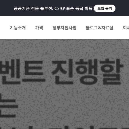
공공기관 전용 솔루션, CSAP 표준 등급 획득!
도입 문의
팅
기능소개
가격
정부지원사업
블로그&자료실
회