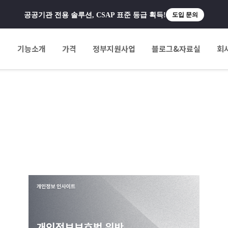
공공기관 전용 솔루션, CSAP 표준 등급 획득!
도입 문의
팅
기능소개
가격
정부지원사업
블로그&자료실
회