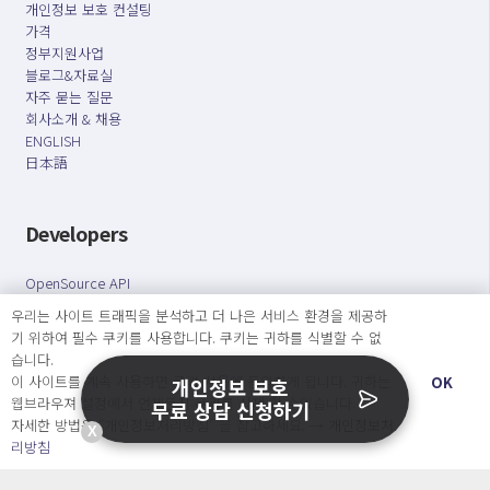
개인정보 보호 컨설팅
가격
정부지원사업
블로그&자료실
자주 묻는 질문
회사소개 & 채용
ENGLISH
日本語
Developers
OpenSource API
우리는 사이트 트래픽을 분석하고 더 나은 서비스 환경을 제공하
기 위하여 필수 쿠키를 사용합니다. 쿠키는 귀하를 식별할 수 없
오늘보다 더 나은 내일을 만드는 사람들
습니다.
개인정보처리방침
|
서비스 이용약관
이 사이트를 계속 사용하면 쿠키 사용에 동의하게 됩니다. 귀하는
OK
개인정보 보호
웹브라우져 설정에서 언제든지 쿠키를 삭제 할 수있습니다.
무료 상담 신청하기
○ 개인정보보호 컴플라이언스를 선도하겠습니다.
자세한 방법은 “개인정보처리방침” 을 참고하세요. →
개인정보처
X
○ 정보주체의 권리를 보장하겠습니다.
리방침
○ 기업의 개인정보보호를 위한 효율적 관리를 보장하겠습니다.