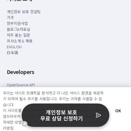
개인정보 보호 컨설팅
가격
정부지원사업
블로그&자료실
자주 묻는 질문
회사소개 & 채용
ENGLISH
日本語
Developers
OpenSource API
우리는 사이트 트래픽을 분석하고 더 나은 서비스 환경을 제공하
기 위하여 필수 쿠키를 사용합니다. 쿠키는 귀하를 식별할 수 없
오늘보다 더 나은 내일을 만드는 사람들
습니다.
개인정보처리방침
|
서비스 이용약관
이 사이트를 계속 사용하면 쿠키 사용에 동의하게 됩니다. 귀하는
OK
개인정보 보호
웹브라우져 설정에서 언제든지 쿠키를 삭제 할 수있습니다.
무료 상담 신청하기
○ 개인정보보호 컴플라이언스를 선도하겠습니다.
자세한 방법은 “개인정보처리방침” 을 참고하세요. →
개인정보처
X
○ 정보주체의 권리를 보장하겠습니다.
리방침