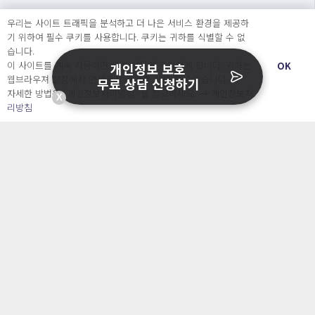
주식회사 오내피플
우리는 사이트 트래픽을 분석하고 더 나은 서비스 환경을 제공하
기 위하여 필수 쿠키를 사용합니다. 쿠키는 귀하를 식별할 수 없
습니다.
사업자등록번호 : 463-87-00935
이 사이트를 계속 사용하면 쿠키 사용에 동의하게 됩니다. 귀하는
OK
개인정보 보호
통신판매번호: 2025-서울중구-827 호
웹브라우져 설정에서 언제든지 쿠키를 삭제 할 수있습니다.
무료 상담 신청하기
대표자 : 조아영
자세한 방법은 “개인정보처리방침” 을 참고하세요. →
개인정보처
이메일 : contact@catchsecu.com
X
리방침
전화 : 070-7776-8552
주소 : 서울특별시 중구 명동길 73, 6층 602호(명동1가, 페이지명동)
※ 상담가능시간 : [평일] 월요일 ~ 금요일 : 09:00 ~ 17:00
(점심시간 : 12:00 ~ 13:00)
※ 캐치시큐는 변호사가 운영하는 법률 서비스가 아닙니다.