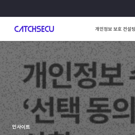
개인정보 보호 컨설
인사이트