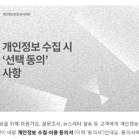
을 위해 회원가입, 설문조사, 뉴스레터 발송 등 고객에게 개인정
것이 바로
개인정보 수집·이용 동의서
(이하 ‘동의서’)인데요. 동의서에