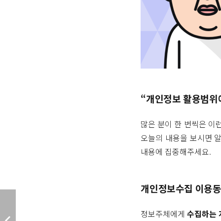
“개인정보 활용범위에
많은 분이 한 번씩은 이
오늘의 내용을 보시면 알
내용에 집중해주세요.
개인정보수집 이용동
정보주체에게
수집하는 