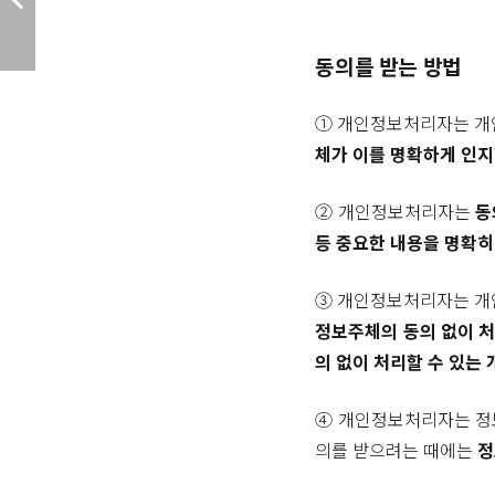
동의를 받는 방법
① 개인정보처리자는 개
체가 이를 명확하게 인지
② 개인정보처리자는
동
등 중요한 내용을 명확히
③ 개인정보처리자는 개
정보주체의 동의 없이 
의 없이 처리할 수 있
④ 개인정보처리자는 
의를 받으려는 때에는
정