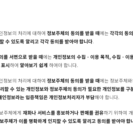
인정보의 처리에 대하여
정보주체의 동의를 받을 때
에는
각각의 동의
할 수 있도록 알리고 각각 동의를 받아야 합니다
.
의를 서면으로 받을 때
에는
개인정보의 수집ㆍ이용 목적, 수집ㆍ이
 표시
하여
알아보기 쉽게
하여야 합니다.
인정보의 처리에 대하여
정보주체의 동의를 받을 때
에는 정보주체와
처리할 수 있는 개인정보와 정보주체의 동의가 필요한 개인정보를 구
는 개인정보라는 입증책임은 개인정보처리자가 부담
해야 합니다.
정보주체에게
재화나 서비스를 홍보하거나 판매를 권유
하기 위하여 
보주체가 이를 명확하게 인지할 수 있도록 알리고 동의를 받아야 합