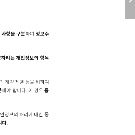
 사항을 구분
하여
정보주
용하려는 개인정보의 항목
의 계약 체결 등을 위하여
분
해야 합니다. 이 경우
동
개인정보의 처리에 대한 동
니다
.