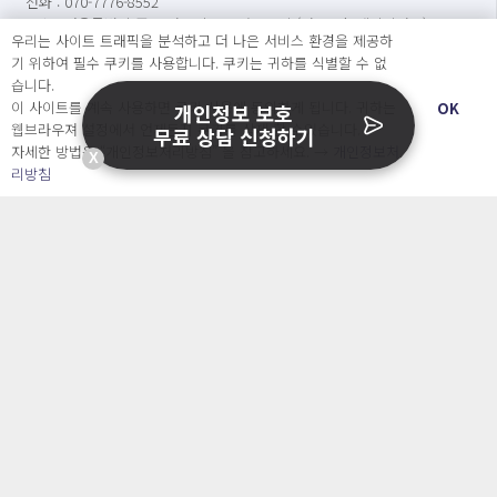
전화 : 070-7776-8552
주소 : 서울특별시 중구 명동길 73, 6층 602호(명동1가, 페이지명동)
우리는 사이트 트래픽을 분석하고 더 나은 서비스 환경을 제공하
기 위하여 필수 쿠키를 사용합니다. 쿠키는 귀하를 식별할 수 없
※ 상담가능시간 : [평일] 월요일 ~ 금요일 : 09:00 ~ 17:00
습니다.
(점심시간 : 12:00 ~ 13:00)
이 사이트를 계속 사용하면 쿠키 사용에 동의하게 됩니다. 귀하는
OK
개인정보 보호
웹브라우져 설정에서 언제든지 쿠키를 삭제 할 수있습니다.
무료 상담 신청하기
※ 캐치시큐는 변호사가 운영하는 법률 서비스가 아닙니다.
자세한 방법은 “개인정보처리방침” 을 참고하세요. →
개인정보처
X
리방침
문의
서비스소개서 신청
도입문의