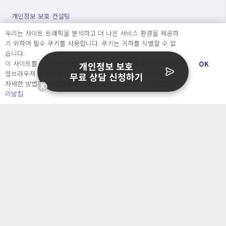
개인정보 보호 컨설팅
가격
우리는 사이트 트래픽을 분석하고 더 나은 서비스 환경을 제공하
정부지원사업
기 위하여 필수 쿠키를 사용합니다. 쿠키는 귀하를 식별할 수 없
블로그&자료실
습니다.
자주 묻는 질문
이 사이트를 계속 사용하면 쿠키 사용에 동의하게 됩니다. 귀하는
OK
개인정보 보호
회사소개 & 채용
웹브라우져 설정에서 언제든지 쿠키를 삭제 할 수있습니다.
무료 상담 신청하기
ENGLISH
자세한 방법은 “개인정보처리방침” 을 참고하세요. →
개인정보처
日本語
X
리방침
Developers
OpenSource API
오늘보다 더 나은 내일을 만드는 사람들
개인정보처리방침
|
서비스 이용약관
○ 개인정보보호 컴플라이언스를 선도하겠습니다.
○ 정보주체의 권리를 보장하겠습니다.
○ 기업의 개인정보보호를 위한 효율적 관리를 보장하겠습니다.