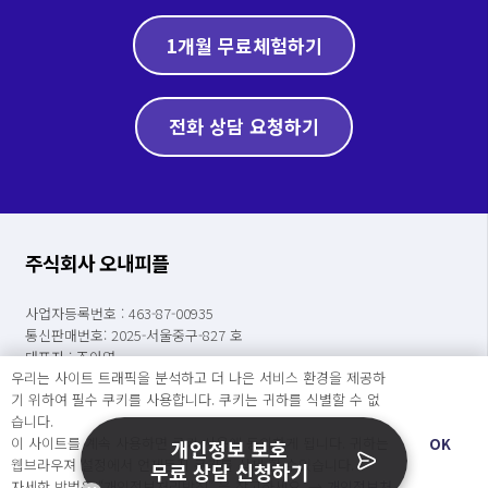
1개월 무료체험하기
전화 상담 요청하기
주식회사 오내피플
사업자등록번호 : 463-87-00935
통신판매번호: 2025-서울중구-827 호
대표자 : 조아영
우리는 사이트 트래픽을 분석하고 더 나은 서비스 환경을 제공하
이메일 : contact@catchsecu.com
기 위하여 필수 쿠키를 사용합니다. 쿠키는 귀하를 식별할 수 없
전화 : 070-7776-8552
습니다.
주소 : 서울특별시 중구 명동길 73, 6층 602호(명동1가, 페이지명동)
이 사이트를 계속 사용하면 쿠키 사용에 동의하게 됩니다. 귀하는
OK
개인정보 보호
웹브라우져 설정에서 언제든지 쿠키를 삭제 할 수있습니다.
무료 상담 신청하기
※ 상담가능시간 : [평일] 월요일 ~ 금요일 : 09:00 ~ 17:00
자세한 방법은 “개인정보처리방침” 을 참고하세요. →
개인정보처