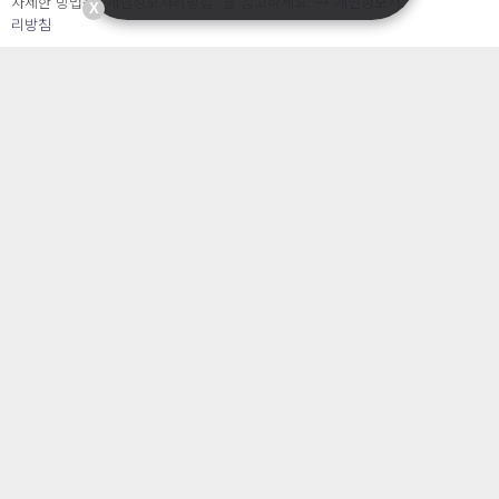
자세한 방법은 “개인정보처리방침” 을 참고하세요. →
개인정보처
지금 바로 시작하세요!
X
리방침
개인정보보호에 고민이 있으신 가요? 언제든지 문의주
세요!
1개월 무료체험하기
전화 상담 요청하기
주식회사 오내피플
사업자등록번호 : 463-87-00935
통신판매번호: 2025-서울중구-827 호
대표자 : 조아영