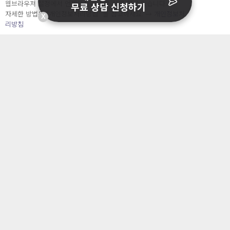
웹브라우져 설정에서 언제든지 쿠키를 삭제 할 수있습니다.
무료 상담 신청하기
자세한 방법은 “개인정보처리방침” 을 참고하세요. →
개인정보처
X
리방침
주식회사 오내피플
사업자등록번호 : 463-87-00935
통신판매번호: 2025-서울중구-827 호
대표자 : 조아영
이메일 : contact@catchsecu.com
전화 : 070-7776-8552
주소 : 서울특별시 중구 명동길 73, 6층 602호(명동1가, 페이지명동)
※ 상담가능시간 : [평일] 월요일 ~ 금요일 : 09:00 ~ 17:00
(점심시간 : 12:00 ~ 13:00)
※ 캐치시큐는 변호사가 운영하는 법률 서비스가 아닙니다.