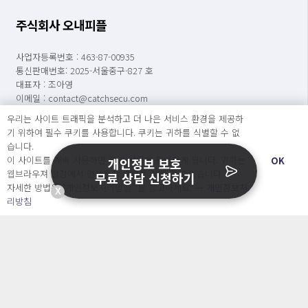
주식회사 오내피플
사업자등록번호 : 463-87-00935
통신판매번호: 2025-서울중구-827 호
대표자 : 조아영
이메일 : contact@catchsecu.com
전화 : 070-7776-8552
우리는 사이트 트래픽을 분석하고 더 나은 서비스 환경을 제공하
주소 : 서울특별시 중구 명동길 73, 6층 602호(명동1가, 페이지명동)
기 위하여 필수 쿠키를 사용합니다. 쿠키는 귀하를 식별할 수 없
습니다.
※ 상담가능시간 : [평일] 월요일 ~ 금요일 : 09:00 ~ 17:00
이 사이트를 계속 사용하면 쿠키 사용에 동의하게 됩니다. 귀하는
OK
개인정보 보호
(점심시간 : 12:00 ~ 13:00)
웹브라우져 설정에서 언제든지 쿠키를 삭제 할 수있습니다.
무료 상담 신청하기
자세한 방법은 “개인정보처리방침” 을 참고하세요. →
개인정보처
X
※ 캐치시큐는 변호사가 운영하는 법률 서비스가 아닙니다.
리방침