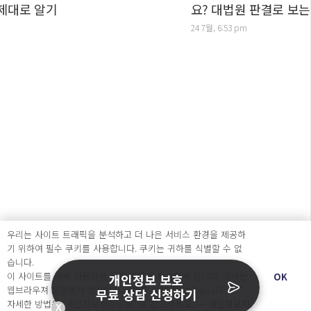
 알기
요? 대법원 판결로 보는 구분
24 7월, 6:53 pm
우리는 사이트 트래픽을 분석하고 더 나은 서비스 환경을 제공하
기 위하여 필수 쿠키를 사용합니다. 쿠키는 귀하를 식별할 수 없
습니다.
주식회사 오내피플
이 사이트를 계속 사용하면 쿠키 사용에 동의하게 됩니다. 귀하는
OK
개인정보 보호
웹브라우져 설정에서 언제든지 쿠키를 삭제 할 수있습니다.
무료 상담 신청하기
자세한 방법은 “개인정보처리방침” 을 참고하세요. →
개인정보처
사업자등록번호 : 463-87-00935
X