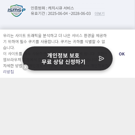
우리는 사이트 트래픽을 분석하고 더 나은 서비스 환경을 제공하
문의
기 위하여 필수 쿠키를 사용합니다. 쿠키는 귀하를 식별할 수 없
습니다.
이 사이트를 계속 사용하면 쿠키 사용에 동의하게 됩니다. 귀하는
OK
개인정보 보호
서비스소개서 신청
웹브라우져 설정에서 언제든지 쿠키를 삭제 할 수있습니다.
무료 상담 신청하기
도입문의
자세한 방법은 “개인정보처리방침” 을 참고하세요. →
개인정보처
X
리방침
서비스 소개
개인정보 보호 컨설팅
가격
정부지원사업
블로그&자료실
자주 묻는 질문
회사소개 & 채용
ENGLISH